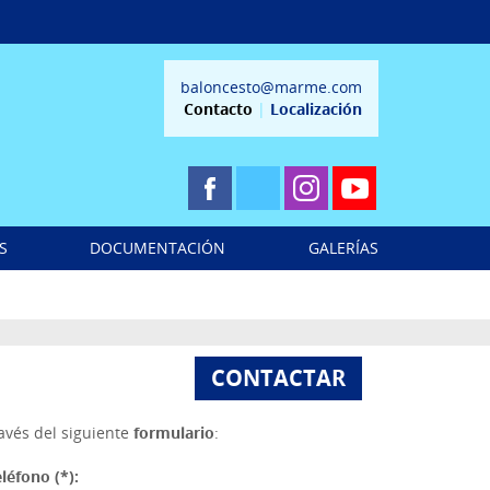
baloncesto@marme.com
Contacto
|
Localización
S
DOCUMENTACIÓN
GALERÍAS
CONTACTAR
ravés del siguiente
formulario
:
léfono (*):